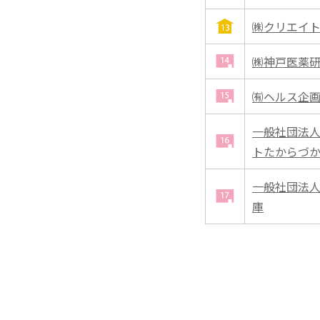
㈱クリエイ
㈱神戸医薬
㈲ヘルス企
一般社団法人
トたからづ
一般社団法人
庫