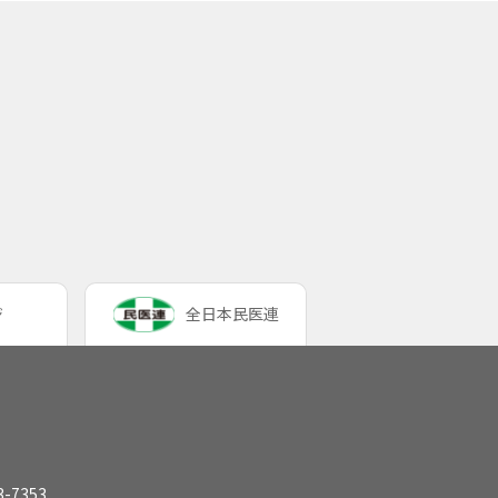
ジ
全日本民医連
-7353